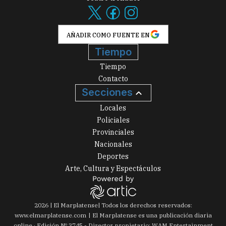
AÑADIR COMO FUENTE EN
Tiempo
Tiempo
Contacto
Secciones
Locales
Policiales
Provinciales
Nacionales
Deportes
Arte, Cultura y Espectáculos
2026
|
El Marplatense
| Todos los derechos reservados:
www.
elmarplatense.com
El Marplatense es una publicación diaria
online · Edición Nº
3745
- Director propietario: WAM Entertainment