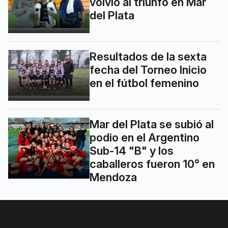
volvió al triunfo en Mar
del Plata
Resultados de la sexta
fecha del Torneo Inicio
en el fútbol femenino
Mar del Plata se subió al
podio en el Argentino
Sub-14 "B" y los
caballeros fueron 10° en
Mendoza