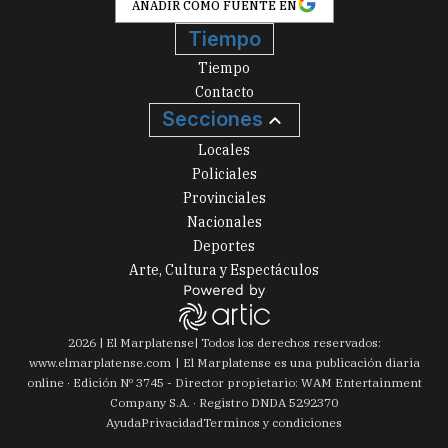
AÑADIR COMO FUENTE EN
Tiempo
Tiempo
Contacto
Secciones
Locales
Policiales
Provinciales
Nacionales
Deportes
Arte, Cultura y Espectáculos
2026
|
El Marplatense
| Todos los derechos reservados:
www.
elmarplatense.com
El Marplatense es una publicación diaria
online · Edición Nº
3745
- Director propietario: WAM Entertainment
Company S.A. · Registro DNDA 5292370
Ayuda
Privacidad
Terminos y condiciones