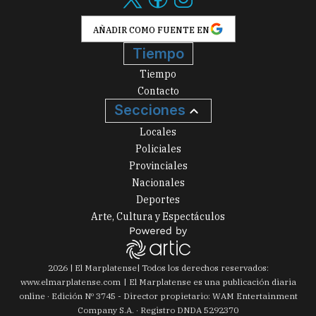
AÑADIR COMO FUENTE EN
Tiempo
Tiempo
Contacto
Secciones
Locales
Policiales
Provinciales
Nacionales
Deportes
Arte, Cultura y Espectáculos
2026
|
El Marplatense
| Todos los derechos reservados:
www.
elmarplatense.com
El Marplatense es una publicación diaria
online · Edición Nº
3745
- Director propietario: WAM Entertainment
Company S.A. · Registro DNDA 5292370