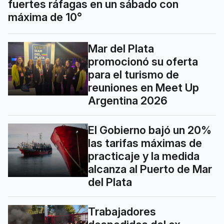
fuertes ráfagas en un sábado con
máxima de 10°
Mar del Plata
promocionó su oferta
para el turismo de
reuniones en Meet Up
Argentina 2026
El Gobierno bajó un 20%
las tarifas máximas de
practicaje y la medida
alcanza al Puerto de Mar
del Plata
Trabajadores