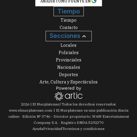
AÑADIR COMO FUENTE EN
Tiempo
Tiempo
Contacto
Secciones
Locales
Policiales
Provinciales
Nacionales
Deportes
Arte, Cultura y Espectáculos
2026
|
El Marplatense
| Todos los derechos reservados:
www.
elmarplatense.com
El Marplatense es una publicación diaria
online · Edición Nº
3746
- Director propietario: WAM Entertainment
Company S.A. · Registro DNDA 5292370
Ayuda
Privacidad
Terminos y condiciones