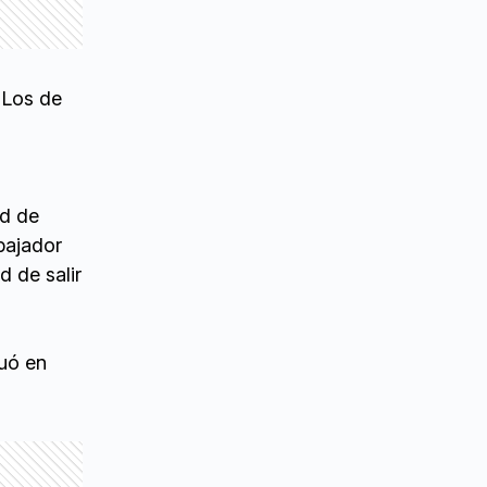
 Los de
ad de
abajador
d de salir
tuó en