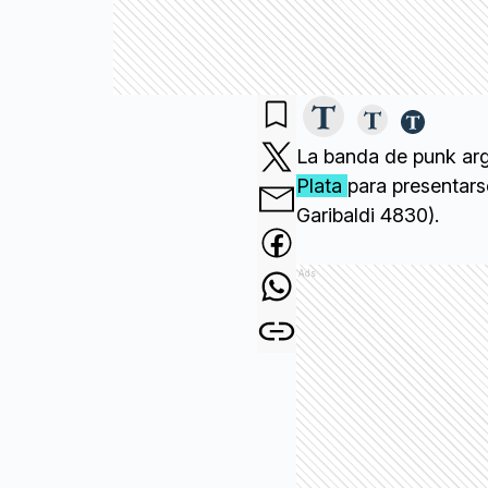
La banda de punk arg
Plata
para presentar
Garibaldi 4830).
Ads