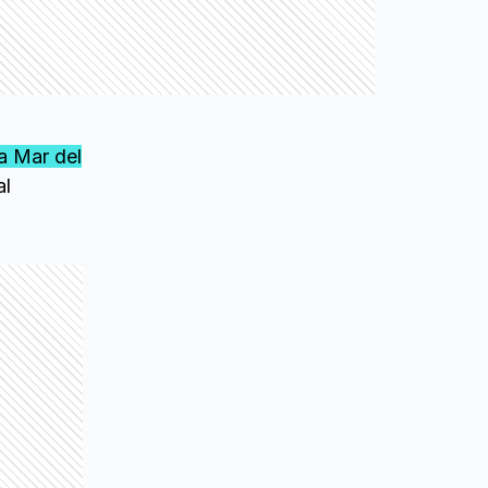
a Mar del
al