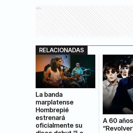
Ads
RELACIONADAS
La banda
marplatense
Hombrepié
estrenará
A 60 años
oficialmente su
“Revolver”
disco debut “Lo