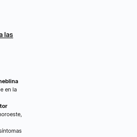
a las
neblina
e en la
tor
noroeste,
 síntomas