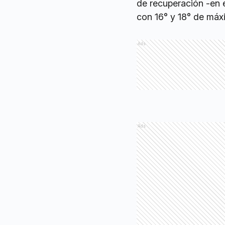
de recuperación -en e
con 16° y 18° de máx
Ads
Ads