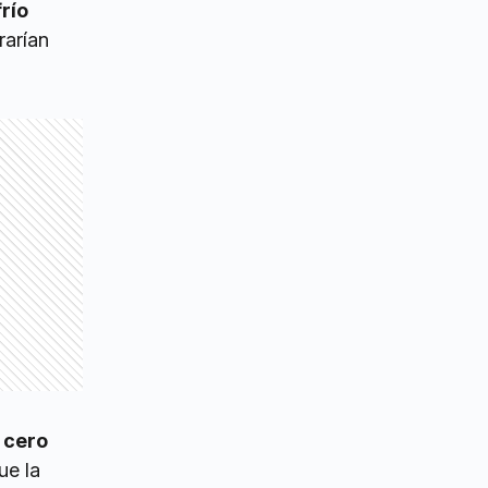
frío
rarían
 cero
ue la