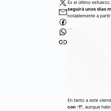
Es el último esfuerz
seguirá unos días m
notablemente a parti
Ads
En tanto a este viern
con -1°
, aunque habr