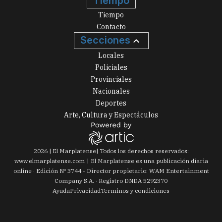
Tiempo
Tiempo
Contacto
Secciones
Locales
Policiales
Provinciales
Nacionales
Deportes
Arte, Cultura y Espectáculos
2026
|
El Marplatense
| Todos los derechos reservados:
www.
elmarplatense.com
El Marplatense es una publicación diaria
online · Edición Nº
3744
- Director propietario: WAM Entertainment
Company S.A. · Registro DNDA 5292370
Ayuda
Privacidad
Terminos y condiciones