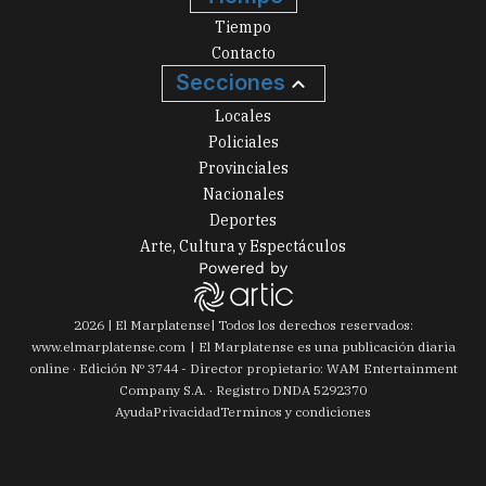
Tiempo
Contacto
Secciones
Locales
Policiales
Provinciales
Nacionales
Deportes
Arte, Cultura y Espectáculos
2026
|
El Marplatense
| Todos los derechos reservados:
www.
elmarplatense.com
El Marplatense es una publicación diaria
online · Edición Nº
3744
- Director propietario: WAM Entertainment
Company S.A. · Registro DNDA 5292370
Ayuda
Privacidad
Terminos y condiciones