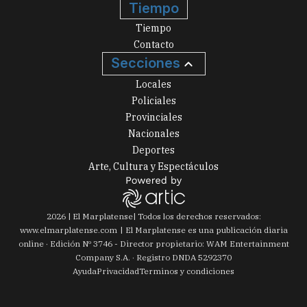
Tiempo
Tiempo
Contacto
Secciones
Locales
Policiales
Provinciales
Nacionales
Deportes
Arte, Cultura y Espectáculos
2026
|
El Marplatense
| Todos los derechos reservados:
www.
elmarplatense.com
El Marplatense es una publicación diaria
online · Edición Nº
3746
- Director propietario: WAM Entertainment
Company S.A. · Registro DNDA 5292370
Ayuda
Privacidad
Terminos y condiciones