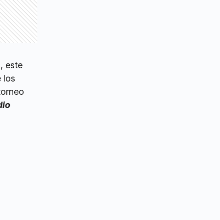
, este
 los
 torneo
dio