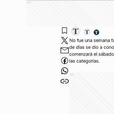
Ads
No fue una semana fá
de días se dio a con
comenzará el sábado y
las categorías.
Ads