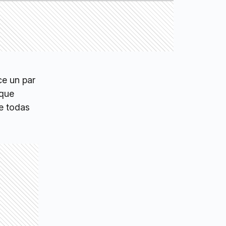
ce un par
que
de todas