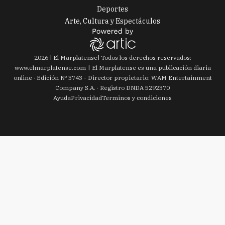
Deportes
Arte, Cultura y Espectáculos
2026
|
El Marplatense
| Todos los derechos reservados:
www.
elmarplatense.com
El Marplatense es una publicación diaria
online · Edición Nº
3743
- Director propietario: WAM Entertainment
Company S.A. · Registro DNDA 5292370
Ayuda
Privacidad
Terminos y condiciones