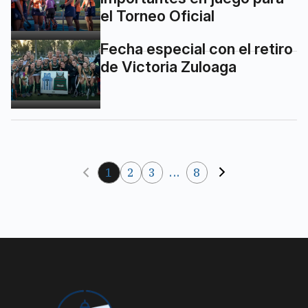
el Torneo Oficial
Fecha especial con el retiro
de Victoria Zuloaga
1
2
3
...
8