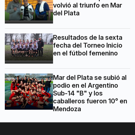
volvió al triunfo en Mar
del Plata
Resultados de la sexta
fecha del Torneo Inicio
en el fútbol femenino
Mar del Plata se subió al
podio en el Argentino
Sub-14 "B" y los
caballeros fueron 10° en
Mendoza