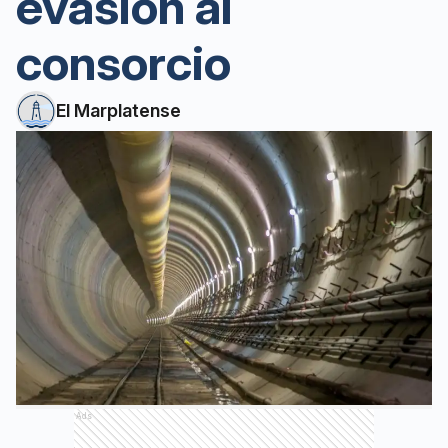
evasión al
consorcio
El Marplatense
Ads