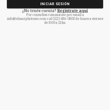
INICIAR SESIÓN
¿No tenés cuenta?
Registrate aquí
Por consultas comunicate
por email a
info@elmarplatense.com
o al
0223 486-0800
de lunes a viernes
de 8:00 a 21hs.