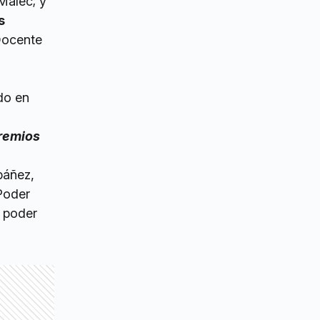
Malec; y
s
Docente
do en
gremios
báñez,
Poder
a poder