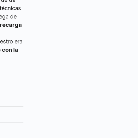
técnicas
rega de
brecarga
estro era
 con la