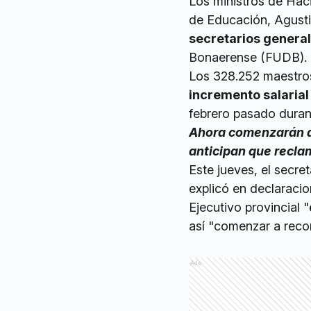
Los ministros de Hac
de Educación, Agusti
secretarios general
Bonaerense (FUDB).
Los 328.252 maestros
incremento salarial
febrero pasado durante
Ahora comenzarán a 
anticipan que recla
Este jueves, el secre
explicó en declaraci
Ejecutivo provincial "
así "comenzar a recom
Ads