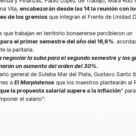
ienda y Finanzas, Pablo López; de Trabajo, Mara Ruiz 
na Vila,
encabezarán desde las 14 la reunión con lo
es de los gremios
que integran el Frente de Unidad 
 que trabajan en territorio bonaerense percibieron un
 para el primer semestre del año del 16,6%
. acorda
 la paritaria.
negociar la suba para el segundo semestre y los 
marán un aumento del orden del 30%.
tario general de Suteba Mar del Plata, Gustavo Santo I
ones a
El Marplatense
que los maestros plantearán al 
que la propuesta salarial supere a la inflación
" par
poner el salario".