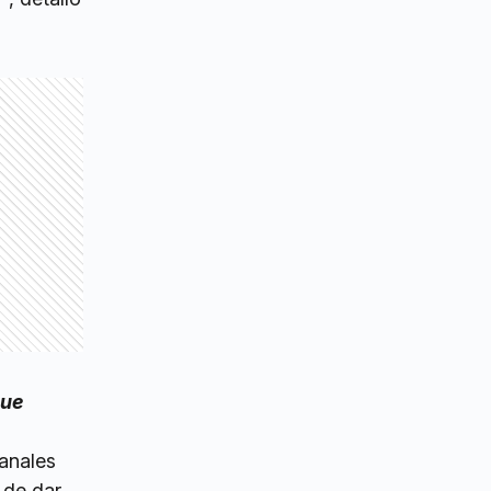
que
anales
 de dar