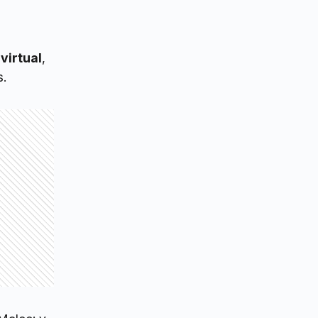
virtual
,
s.