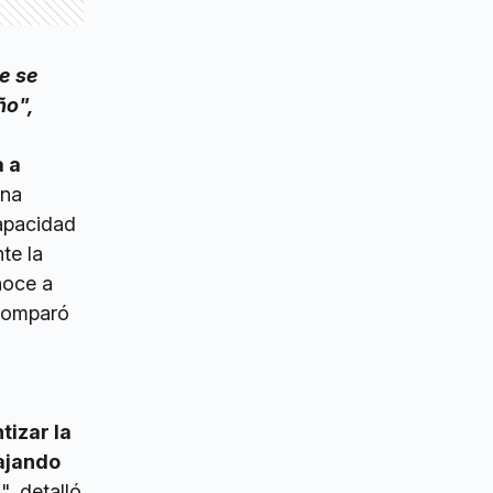
e se
ño",
 a
una
capacidad
te la
noce a
 comparó
tizar la
ajando
", detalló