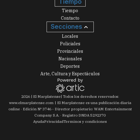
Tiempo
Tiempo
Contacto
Secciones
Locales
Policiales
Provinciales
Nacionales
Deportes
Arte, Cultura y Espectáculos
2026
|
El Marplatense
| Todos los derechos reservados:
www.
elmarplatense.com
El Marplatense es una publicación diaria
online · Edición Nº
3746
- Director propietario: WAM Entertainment
Company S.A. · Registro DNDA 5292370
Ayuda
Privacidad
Terminos y condiciones