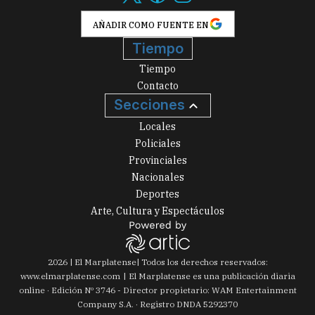
AÑADIR COMO FUENTE EN
Tiempo
Tiempo
Contacto
Secciones
Locales
Policiales
Provinciales
Nacionales
Deportes
Arte, Cultura y Espectáculos
2026
|
El Marplatense
| Todos los derechos reservados:
www.
elmarplatense.com
El Marplatense es una publicación diaria
online · Edición Nº
3746
- Director propietario: WAM Entertainment
Company S.A. · Registro DNDA 5292370