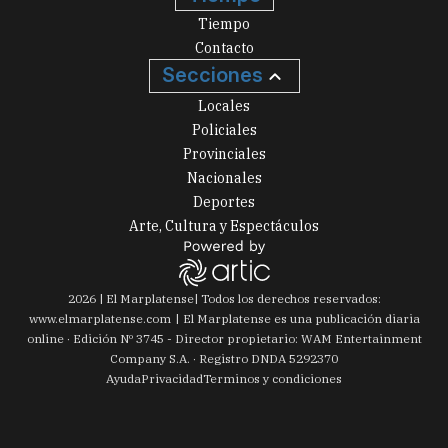
Tiempo
Contacto
Secciones
Locales
Policiales
Provinciales
Nacionales
Deportes
Arte, Cultura y Espectáculos
2026
|
El Marplatense
| Todos los derechos reservados:
www.
elmarplatense.com
El Marplatense es una publicación diaria
online · Edición Nº
3745
- Director propietario: WAM Entertainment
Company S.A. · Registro DNDA 5292370
Ayuda
Privacidad
Terminos y condiciones