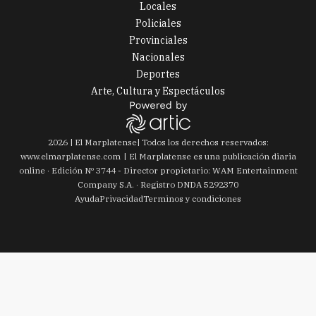
Locales
Policiales
Provinciales
Nacionales
Deportes
Arte, Cultura y Espectáculos
2026
|
El Marplatense
| Todos los derechos reservados:
www.
elmarplatense.com
El Marplatense es una publicación diaria
online · Edición Nº
3744
- Director propietario: WAM Entertainment
Company S.A. · Registro DNDA 5292370
Ayuda
Privacidad
Terminos y condiciones