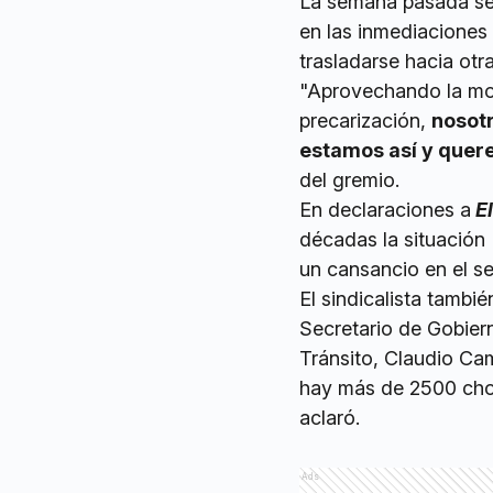
La semana pasada se
en las inmediaciones 
trasladarse hacia otr
"Aprovechando la movi
precarización,
nosot
estamos así y quer
del gremio.
En declaraciones a
El
décadas la situación
un cansancio en el se
El sindicalista tambi
Secretario de Gobiern
Tránsito, Claudio Cam
hay más de 2500 chof
aclaró.
Ads