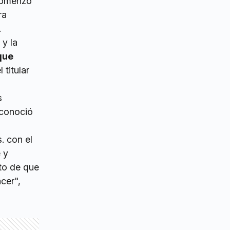
comenzó
ra
.
 y la
que
 titular
s
econoció
. con el
 y
nto de que
cer",