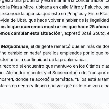
 gestó una protesta y esta mañana la concentración 
de la Plaza Mitre, ubicada en calle Mitre y Falucho, pa
a reconocida agencia que está en Pringles y Entre Ríos
da de Uber, que hace volver a hablar de la ilegalidad
ros lo que queremos mostrar es que hace 25 años 
emos cambiar esta situación
", expresó José Souto, el
 Marplatense
, el dirigente remarcó que en más de do
 "no cambió en nada" para los empleados por lo que r
ctor ante la continuidad de la problemática.
én recordó el encuentro que mantuvo en los últimos días
o, Alejandro Vicente, y el Subsecretario de Transporte
bareri, donde se abordó la temática. "Ellos está al ta
eres en negro y tienen que ver qué es lo que van a ha