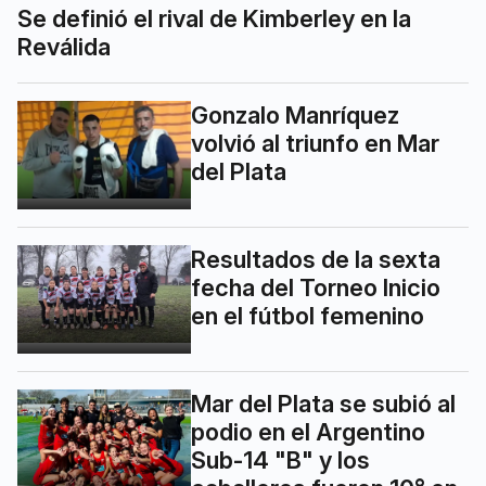
Se definió el rival de Kimberley en la
Reválida
Gonzalo Manríquez
volvió al triunfo en Mar
del Plata
Resultados de la sexta
fecha del Torneo Inicio
en el fútbol femenino
Mar del Plata se subió al
podio en el Argentino
Sub-14 "B" y los