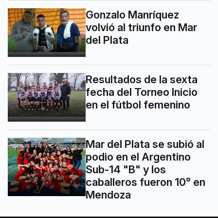
Gonzalo Manríquez
volvió al triunfo en Mar
del Plata
Resultados de la sexta
fecha del Torneo Inicio
en el fútbol femenino
Mar del Plata se subió al
podio en el Argentino
Sub-14 "B" y los
caballeros fueron 10° en
Mendoza