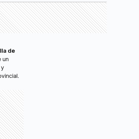
lla de
e un
 y
vincial.