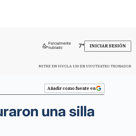
Parcialmente
7
°
INICIAR SESIÓN
nublado
MITRE EN VIVO
LA 100 EN VIVO
TEATRO TRONADOR
Añadir como fuente en
raron una silla