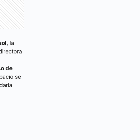
sol
, la
directora
so de
spacio se
daria