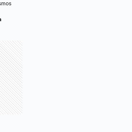
ismos
a