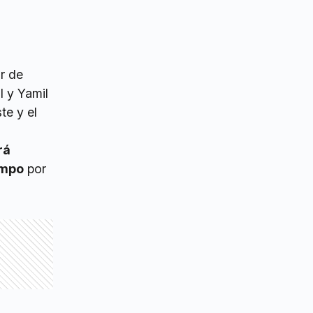
or de
l y Yamil
te y el
rá
empo
por