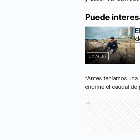
Puede interes
E
d
LOCALES
“Antes teníamos una 
enorme el caudal de 
Ads