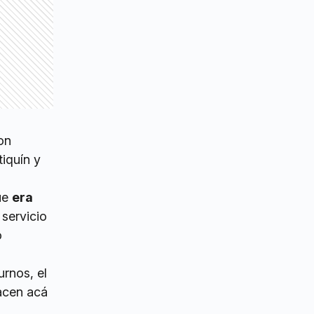
on
tiquín y
que
era
 servicio
o
rnos, el
acen acá