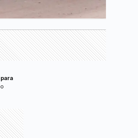
 para
 o