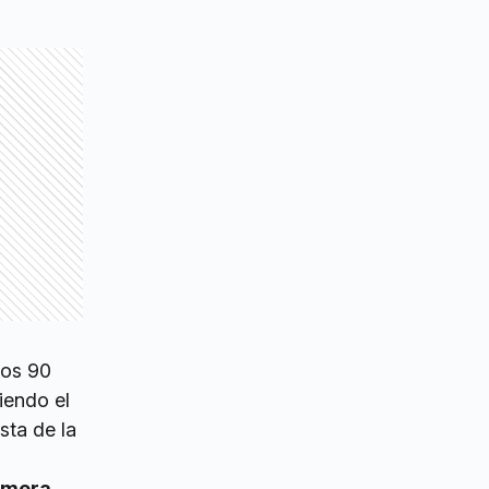
los 90
iendo el
sta de la
rimera