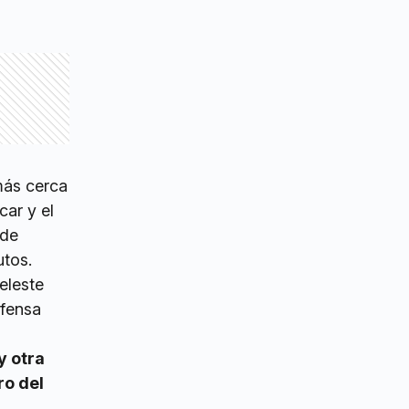
más cerca
car y el
 de
utos.
eleste
efensa
y otra
ro del