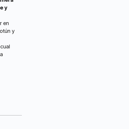
e y
r en
Yotún y
 cual
la