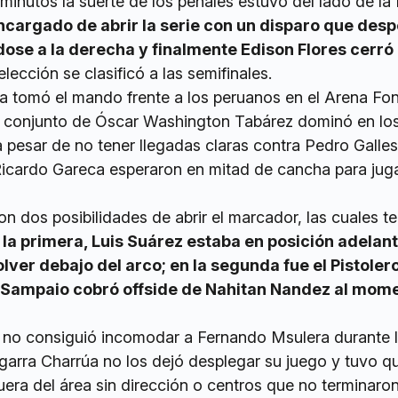
 minutos la suerte de los penales estuvo del lado de la 
encargado de abrir la serie con un disparo que desp
dose a la derecha y finalmente Edison Flores cerró 
lección se clasificó a las semifinales.
a tomó el mando frente a los peruanos en el Arena Fo
l conjunto de Óscar Washington Tabárez dominó en lo
 pesar de no tener llegadas claras contra Pedro Galles
Ricardo Gareca esperaron en mitad de cancha para juga
n dos posibilidades de abrir el marcador, las cuales t
 la primera, Luis Suárez estaba en posición adelan
ver debajo del arco; en la segunda fue el Pistolero
 Sampaio cobró offside de Nahitan Nandez al mom
 no consiguió incomodar a Fernando Msulera durante l
a garra Charrúa no los dejó desplegar su juego y tuvo qu
era del área sin dirección o centros que no terminaron