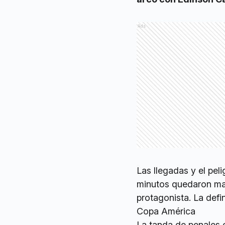
Ads
Las llegadas y el pel
minutos quedaron mar
protagonista. La defin
Copa América
La tanda de penales