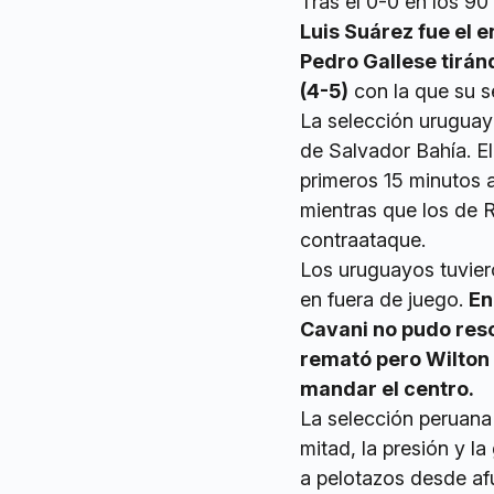
Tras el 0-0 en los 90
Luis Suárez fue el 
Pedro Gallese tirán
(4-5)
con la que su se
La selección uruguay
de Salvador Bahía. E
primeros 15 minutos a
mientras que los de 
contraataque.
Los uruguayos tuviero
en fuera de juego.
En
Cavani no pudo resol
remató pero Wilton
mandar el centro.
La selección peruana
mitad, la presión y l
a pelotazos desde afu