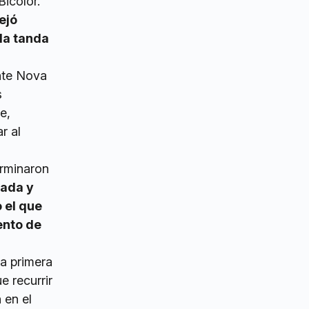
Bicolor.
ejó
la tanda
nte Nova
s
e,
r al
erminaron
tada y
 el que
ento de
a primera
e recurrir
 en el