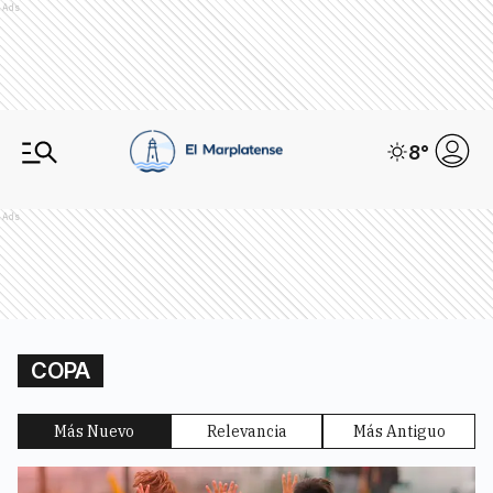
Ads
8
°
Ads
COPA
Más Nuevo
Relevancia
Más Antiguo