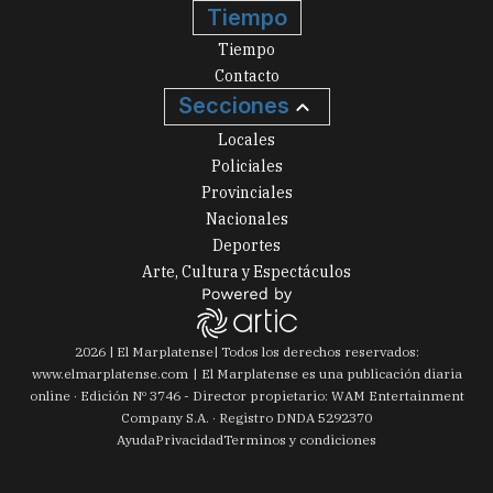
Tiempo
Tiempo
Contacto
Secciones
Locales
Policiales
Provinciales
Nacionales
Deportes
Arte, Cultura y Espectáculos
2026
|
El Marplatense
| Todos los derechos reservados:
www.
elmarplatense.com
El Marplatense es una publicación diaria
online · Edición Nº
3746
- Director propietario: WAM Entertainment
Company S.A. · Registro DNDA 5292370
Ayuda
Privacidad
Terminos y condiciones