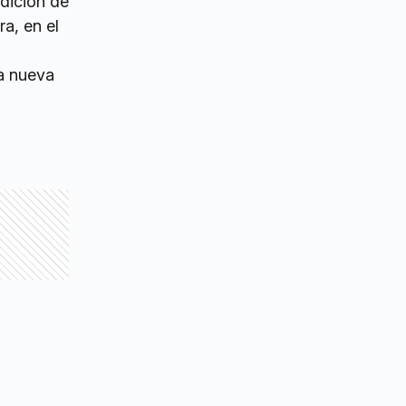
ndición de
a, en el
ta nueva