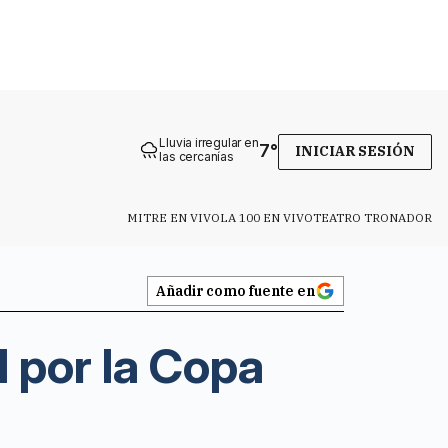
Lluvia irregular en
7
°
INICIAR SESIÓN
las cercanías
MITRE EN VIVO
LA 100 EN VIVO
TEATRO TRONADOR
Añadir como fuente en
l por la Copa