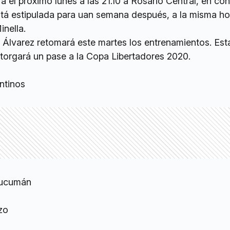
rá el próximo lunes a las 21.10 a Rosario Central, en co
está estipulada para uan semana después, a la misma hor
nella.
 Álvarez retomará este martes los entrenamientos. Es
otorgará un pase a la Copa Libertadores 2020.
ntinos
Tucumán
zo