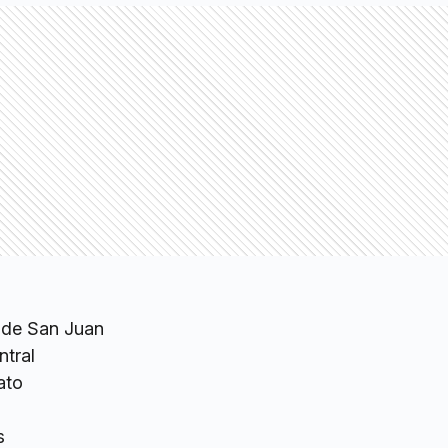
n de San Juan
ntral
ato
s