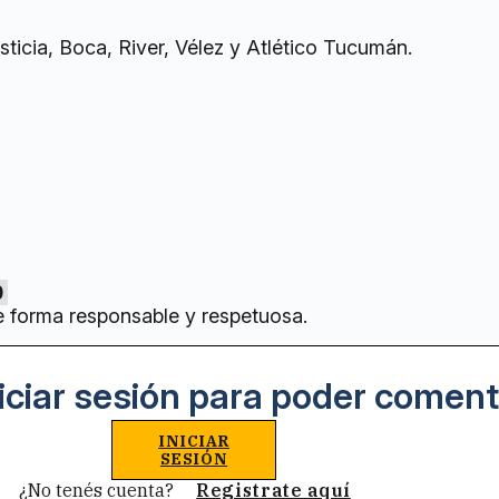
ticia, Boca, River, Vélez y Atlético Tucumán.
0
e forma responsable y respetuosa.
iciar sesión para poder coment
INICIAR
SESIÓN
¿No tenés cuenta?
Registrate aquí