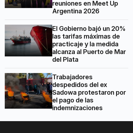
reuniones en Meet Up
Argentina 2026
El Gobierno bajó un 20%
las tarifas máximas de
practicaje y la medida
alcanza al Puerto de Mar
del Plata
Trabajadores
despedidos del ex
Sadowa protestaron por
el pago de las
indemnizaciones