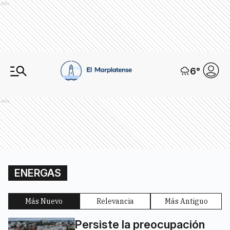
Ads
6
°
Ads
ENERGAS
Más Nuevo
Relevancia
Más Antiguo
Persiste la preocupación