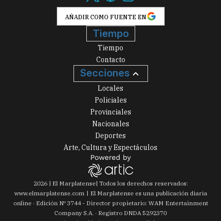
AÑADIR COMO FUENTE EN
Tiempo
Tiempo
Contacto
Secciones
Locales
Policiales
Provinciales
Nacionales
Deportes
Arte, Cultura y Espectáculos
2026
|
El Marplatense
| Todos los derechos reservados:
www.
elmarplatense.com
El Marplatense es una publicación diaria
online · Edición Nº
3744
- Director propietario: WAM Entertainment
Company S.A. · Registro DNDA 5292370