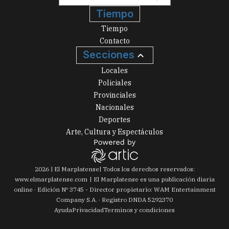
Tiempo
Tiempo
Contacto
Secciones
Locales
Policiales
Provinciales
Nacionales
Deportes
Arte, Cultura y Espectáculos
2026
|
El Marplatense
| Todos los derechos reservados:
www.
elmarplatense.com
El Marplatense es una publicación diaria
online · Edición Nº
3745
- Director propietario: WAM Entertainment
Company S.A. · Registro DNDA 5292370
Ayuda
Privacidad
Terminos y condiciones