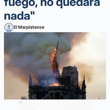
fuego, no quedará
nada"
El Marplatense
Ads