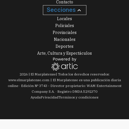
Contacto
Secciones
Locales
Policiales
Provinciales
Nacionales
Deportes
Arte, Cultura y Espectáculos
2026
|
El Marplatense
| Todos los derechos reservados:
www.
elmarplatense.com
El Marplatense es una publicación diaria
online · Edición Nº
3743
- Director propietario: WAM Entertainment
Company S.A. · Registro DNDA 5292370
Ayuda
Privacidad
Terminos y condiciones