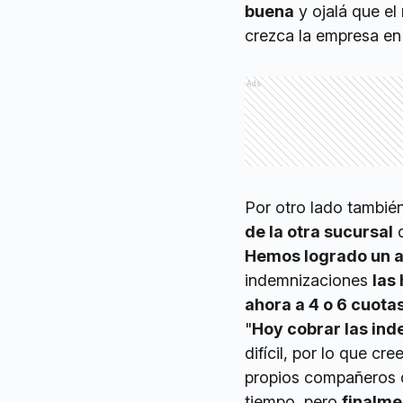
buena
y ojalá que el
crezca la empresa e
Ads
Por otro lado tambié
de la otra sucursal
q
Hemos logrado un 
indemnizaciones
las
ahora a 4 o 6 cuota
"
Hoy cobrar las ind
difícil, por lo que cr
propios compañeros
tiempo, pero
finalme