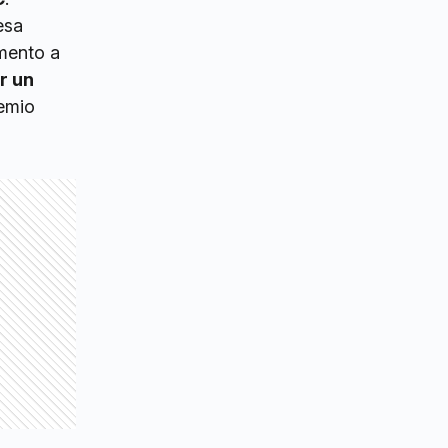
esa
omento a
r un
remio