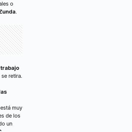
ales o
Zunda
.
 trabajo
e retira.
las
n está muy
es de los
do un
C
.