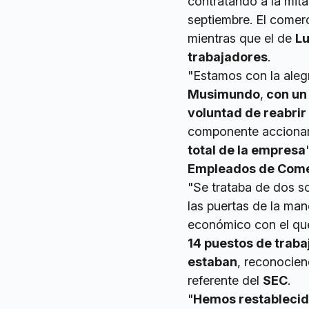
contratando a la mit
septiembre. El comer
mientras que el de
Lu
trabajadores
.
"Estamos con la aleg
Musimundo
,
con un
voluntad de reabrir
componente accionari
total de la empresa
Empleados de Come
"Se trataba de dos 
las puertas de la man
económico con el que
14 puestos de traba
estaban
, reconocien
referente del
SEC
.
"
Hemos restablecid