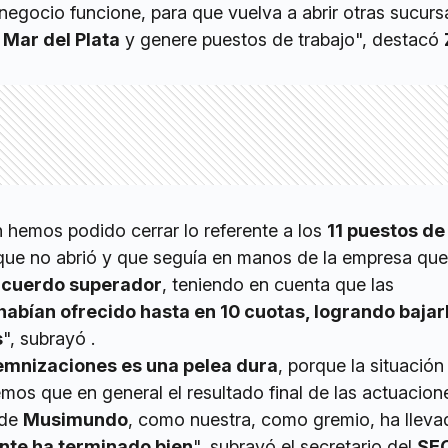
 negocio funcione, para que vuelva a abrir otras sucurs
n
Mar del Plata
y genere puestos de trabajo", destacó
n hemos podido cerrar lo referente a los
11 puestos de
ue no abrió y que seguía en manos de la empresa que s
acuerdo superador
, teniendo en cuenta que las
 habían ofrecido hasta en 10 cuotas, logrando bajar
s
", subrayó .
emnizaciones es una pelea dura
, porque la situació
eemos que en general el resultado final de las actuacion
 de
Musimundo
, como nuestra, como gremio, ha lleva
nte ha terminado bien
", subrayó el secretario del
SE