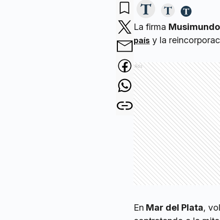
La firma
Musimundo
y la reincorpora
país
Ads
En
Mar del Plata
, vo