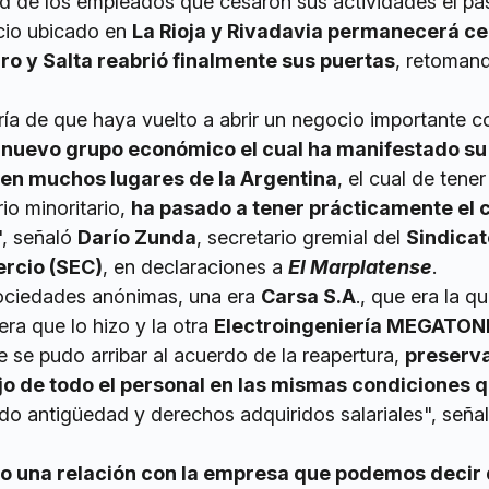
ad de los empleados que cesaron sus actividades el p
cio ubicado en
La Rioja y Rivadavia permanecerá c
ro y Salta reabrió finalmente sus puertas
, retoman
ría de que haya vuelto a abrir un negocio importante 
 nuevo grupo económico el cual ha manifestado su
 en muchos lugares de la Argentina
, el cual de tener
o minoritario,
ha pasado a tener prácticamente el 
", señaló
Darío Zunda
, secretario gremial del
Sindicat
rcio (SEC)
, en declaraciones a
El Marplatense
.
sociedades anónimas, una era
Carsa S.A
., que era la q
era que lo hizo y la otra
Electroingeniería MEGATON
 se pudo arribar al acuerdo de la reapertura,
preserv
jo de todo el personal en las mismas condiciones 
do antigüedad y derechos adquiridos salariales", señal
o una relación con la empresa que podemos decir 