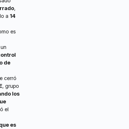
asado
errado
,
do a
14
como es
 un
control
o de
ue cerró
E
, grupo
ando los
que
ó el
que es