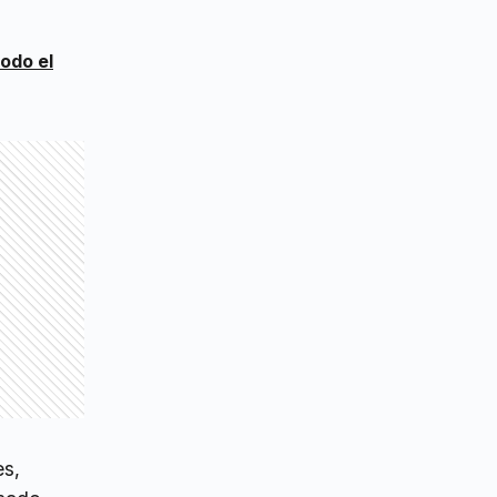
odo el
es,