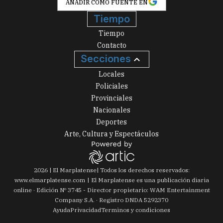
AÑADIR COMO FUENTE EN
Tiempo
Tiempo
Contacto
Secciones
Locales
Policiales
Provinciales
Nacionales
Deportes
Arte, Cultura y Espectáculos
2026
|
El Marplatense
| Todos los derechos reservados:
www.
elmarplatense.com
El Marplatense es una publicación diaria
online · Edición Nº
3745
- Director propietario: WAM Entertainment
Company S.A. · Registro DNDA 5292370
Ayuda
Privacidad
Terminos y condiciones