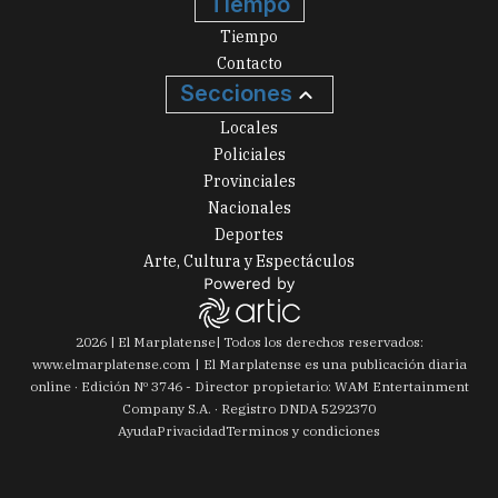
Tiempo
Tiempo
Contacto
Secciones
Locales
Policiales
Provinciales
Nacionales
Deportes
Arte, Cultura y Espectáculos
2026
|
El Marplatense
| Todos los derechos reservados:
www.
elmarplatense.com
El Marplatense es una publicación diaria
online · Edición Nº
3746
- Director propietario: WAM Entertainment
Company S.A. · Registro DNDA 5292370
Ayuda
Privacidad
Terminos y condiciones