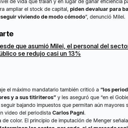
ivel de vida que traían y en lugar de ganar eficiencia p
ara ampliar el stock de capital,
piden devaluar para ba
er seguir viviendo de modo cómodo
”, denunció Milei.
arte
esde que asumió Milei, el personal del secto
úblico se redujo casi un 13%
e el máximo mandatario también criticó a
“los period
es y a sus titiriteros”
y les aseguró que “en el Gobi
seguir bajando impuestos que permitan aún mayores sa
un video del periodista
Carlos Pagni
.
a de color. El principio de imputación de Menger señal