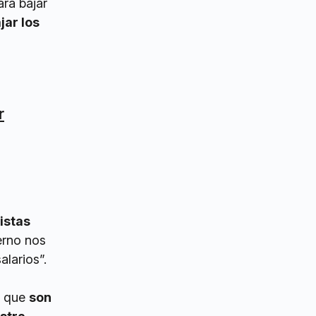
ara bajar
jar los
r
istas
erno nos
larios”.
a que
son