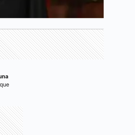
 una
nque