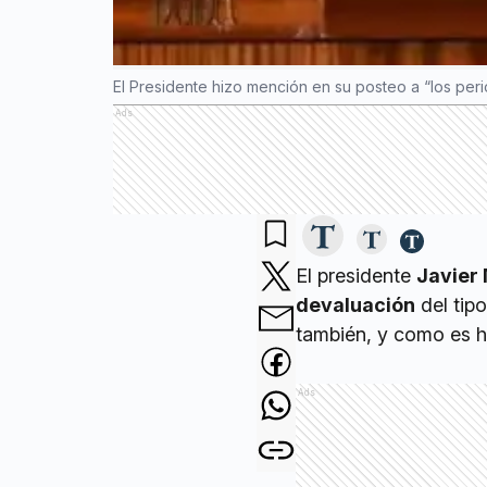
El Presidente hizo mención en su posteo a “los perio
Ads
El presidente
Javier 
devaluación
del tip
también, y como es ha
Ads