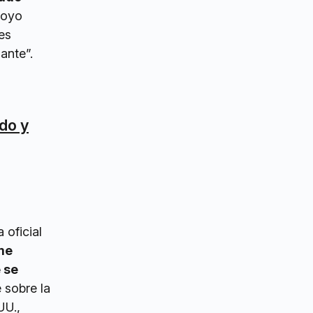
poyo
es
ante”.
do y
 oficial
me
 se
 sobre la
UU.,