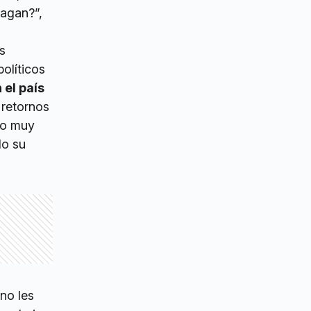
pagan?”,
s
olíticos
 el país
 retornos
ndo muy
do su
no les