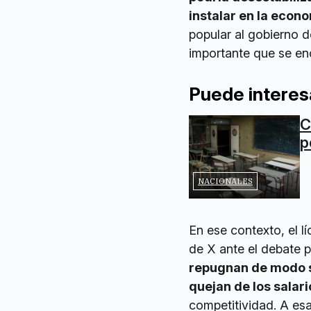
instalar en la econ
popular al gobierno d
importante que se enc
Puede interes
C
p
NACIONALES
En ese contexto, el lí
de X ante el debate p
repugnan de modo s
quejan de los salar
competitividad. A es