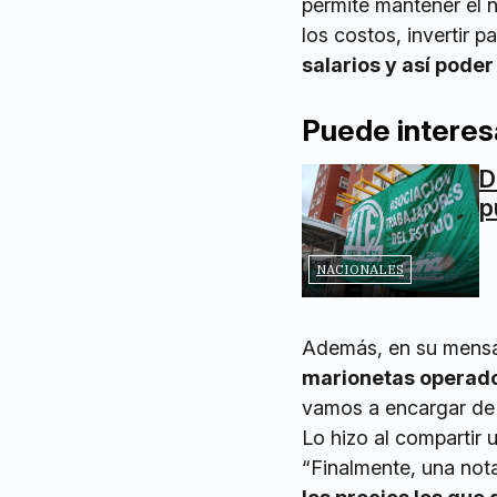
permite mantener el n
los costos, invertir p
salarios y así pod
Puede interes
D
p
NACIONALES
Además, en su mensaj
marionetas operador
vamos a encargar de 
Lo hizo al compartir 
“Finalmente, una not