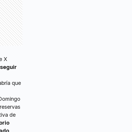
e X
 seguir
abría que
 Domingo
 reservas
tiva de
orio
rado