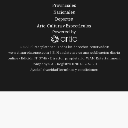
Provinciales
Nacionales
Deportes
Arte, Cultura y Espectáculos
2026
|
El Marplatense
| Todos los derechos reservados:
www.
elmarplatense.com
El Marplatense es una publicación diaria
online · Edición Nº
3746
- Director propietario: WAM Entertainment
Company S.A. · Registro DNDA 5292370
Ayuda
Privacidad
Terminos y condiciones