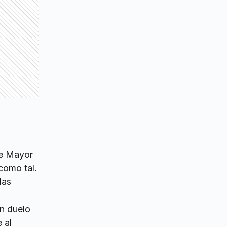
se Mayor
como tal.
las
un duelo
 al