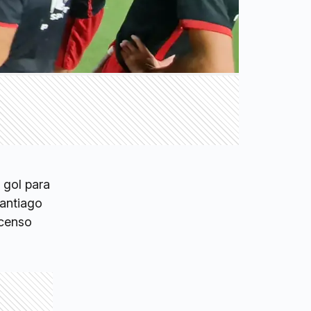
 gol para
Santiago
scenso