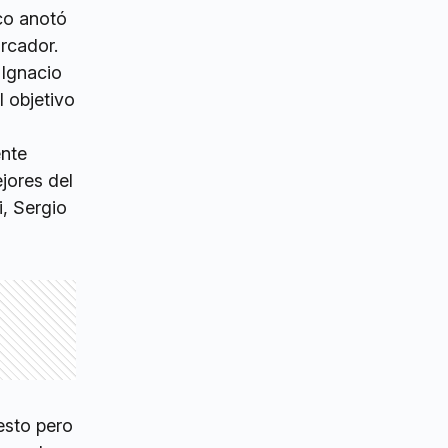
co anotó
rcador.
 Ignacio
l objetivo
ente
jores del
i, Sergio
esto pero