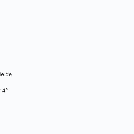
le de
y 4°