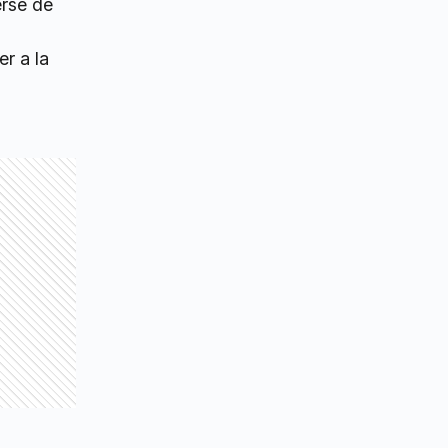
erse de
er a la