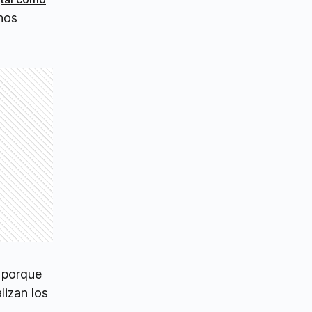
unos
e porque
lizan los