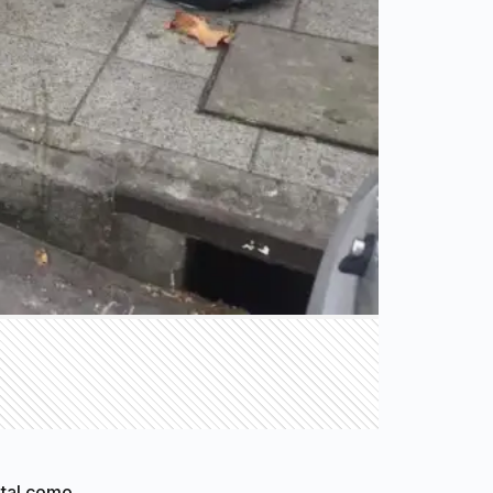
,
tal como