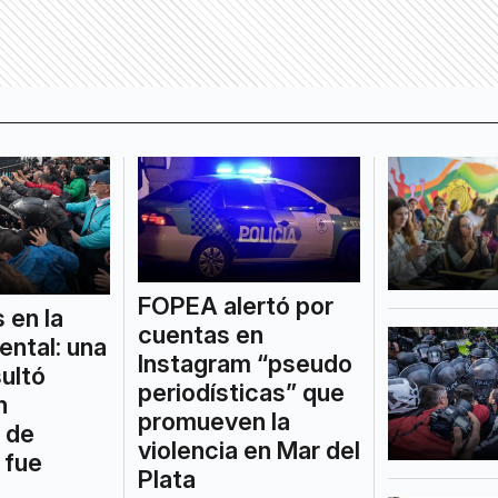
FOPEA alertó por
 en la
cuentas en
ntal: una
Instagram “pseudo
sultó
periodísticas” que
n
promueven la
r de
violencia en Mar del
 fue
Plata