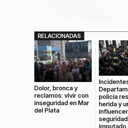
RELACIONADAS
Incidentes
Dolor, bronca y
Departame
reclamos: vivir con
policía re
inseguridad en Mar
herida y u
del Plata
influence
seguridad
imputado