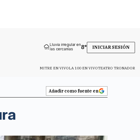
Lluvia irregular en
8
°
INICIAR SESIÓN
las cercanías
MITRE EN VIVO
LA 100 EN VIVO
TEATRO TRONADOR
Añadir como fuente en
ura