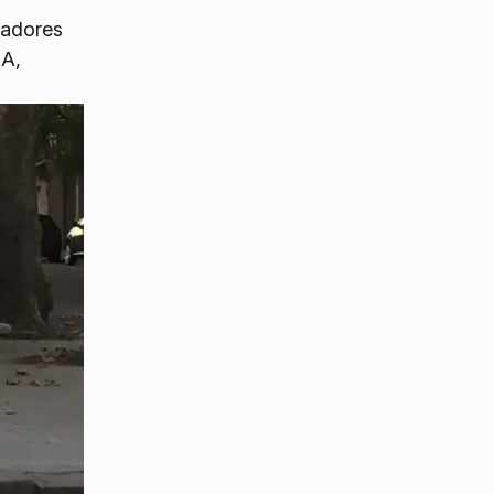
cladores
RA,