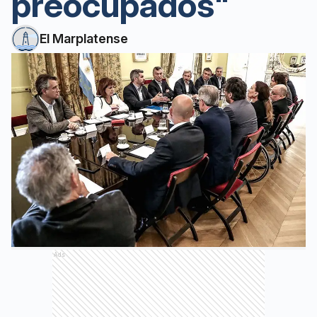
preocupados"
El Marplatense
Ads