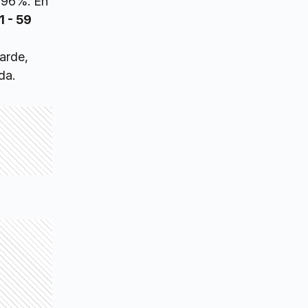
 96%. En
1 - 59
arde,
da.