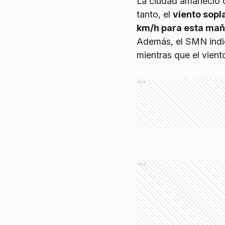
La ciudad amaneció
tanto, el
viento sopl
km/h para esta mañ
Además, el SMN indi
mientras que el vient
Ads
Ads