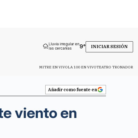
Lluvia irregular en
9
°
INICIAR SESIÓN
las cercanías
MITRE EN VIVO
LA 100 EN VIVO
TEATRO TRONADOR
Añadir como fuente en
te viento en