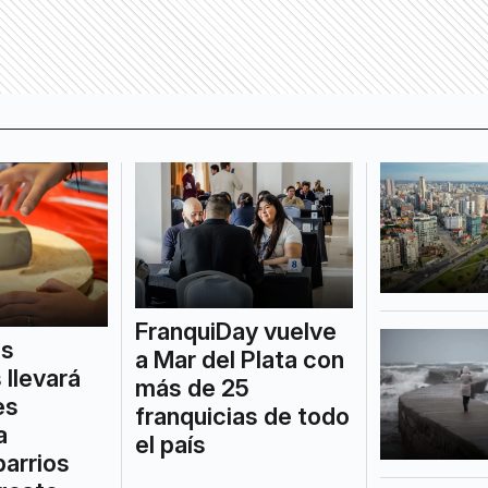
FranquiDay vuelve
es
a Mar del Plata con
 llevará
más de 25
es
franquicias de todo
a
el país
barrios