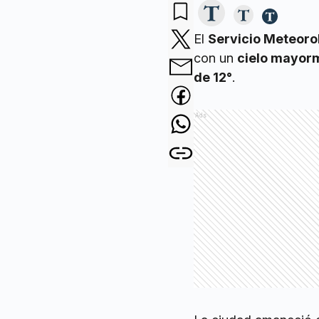
El
Servicio Meteoro
con un
cielo mayor
de 12°
.
Ads