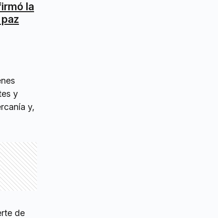
irmó la
 paz
enes
tes y
rcanía y,
erte de