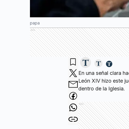
papa
Ads
En una señal clara h
León XIV hizo este ju
dentro de la Iglesia.
Ads