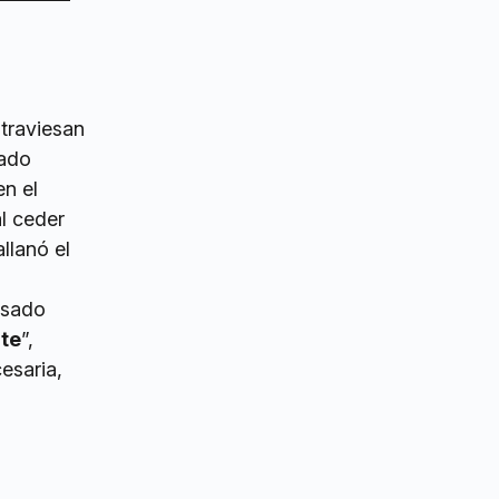
atraviesan
tado
en el
al ceder
llanó el
asado
nte
”,
esaria,