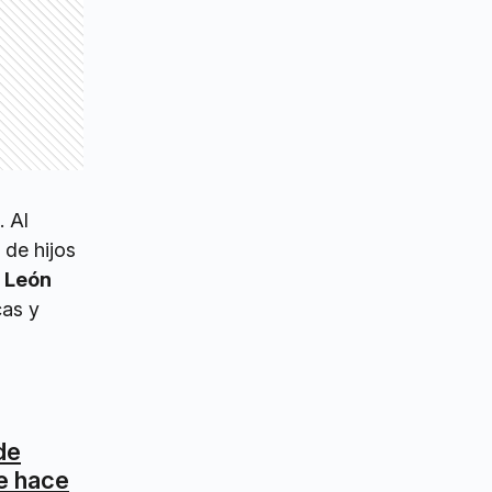
. Al
 de hijos
ó
León
cas y
de
e hace