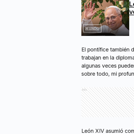
L
v
MUNDO
El pontífice también 
trabajan en la diplom
algunas veces pueden 
sobre todo, mi profun
Ads
León XIV asumió como 