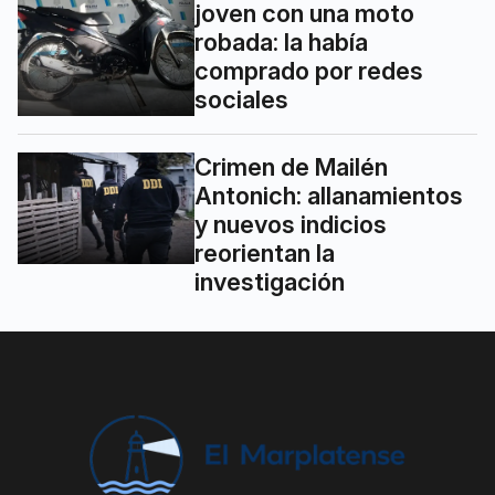
joven con una moto
robada: la había
comprado por redes
sociales
Crimen de Mailén
Antonich: allanamientos
y nuevos indicios
reorientan la
investigación