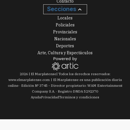
Contacto
Secciones
Locales
Policiales
Provinciales
Nacionales
Deportes
Arte, Cultura y Espectáculos
2026
|
El Marplatense
| Todos los derechos reservados:
www.
elmarplatense.com
El Marplatense es una publicación diaria
online · Edición Nº
3745
- Director propietario: WAM Entertainment
Company S.A. · Registro DNDA 5292370
Ayuda
Privacidad
Terminos y condiciones