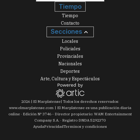
Tiempo
Tiempo
Contacto
Secciones
Locales
Policiales
Provinciales
Nacionales
Deportes
Arte, Cultura y Espectáculos
2026
|
El Marplatense
| Todos los derechos reservados:
www.
elmarplatense.com
El Marplatense es una publicación diaria
online · Edición Nº
3746
- Director propietario: WAM Entertainment
Company S.A. · Registro DNDA 5292370
Ayuda
Privacidad
Terminos y condiciones