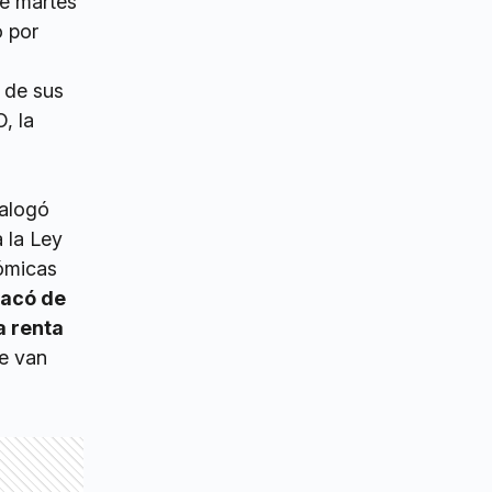
te martes
o por
 de sus
, la
ialogó
 la Ley
ómicas
tacó de
a renta
e van