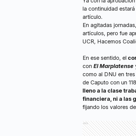
Ya con la aprobación 
la continuidad estará
artículo.
En agitadas jornadas
artículos, pero fue ap
UCR, Hacemos Coalici
En ese sentido, el
con
con
El Marplatense
como al DNU en tres
de Caputo con un 118
lleno a la clase tra
financiera, ni a las
fijando los valores de
Ads