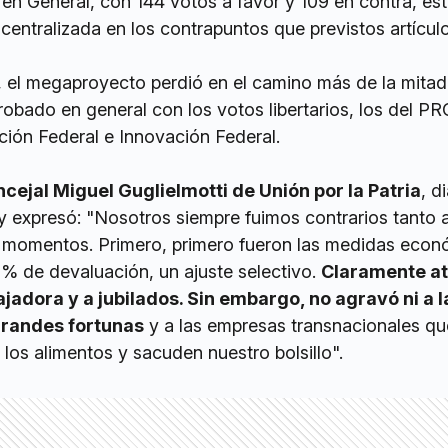
en General, con 144 votos a favor y 109 en contra, es
 centralizada en los contrapuntos que previstos artícul
, el megaproyecto perdió en el camino más de la mitad
robado en general con los votos libertarios, los del PRO
ón Federal e Innovación Federal.
cejal Miguel Guglielmotti de Unión por la Patria
, d
y expresó: "Nosotros siempre fuimos contrarios tanto a
 momentos. Primero, primero fueron las medidas econ
% de devaluación, un ajuste selectivo.
Claramente a
bajadora y a jubilados. Sin embargo, no agravó ni a l
 grandes fortunas
y a las empresas transnacionales qu
 los alimentos y sacuden nuestro bolsillo".