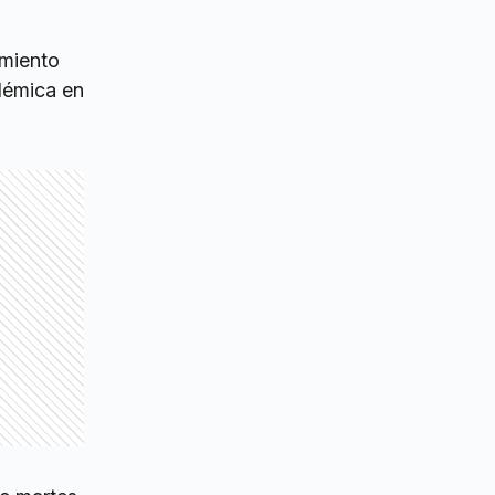
amiento
olémica en