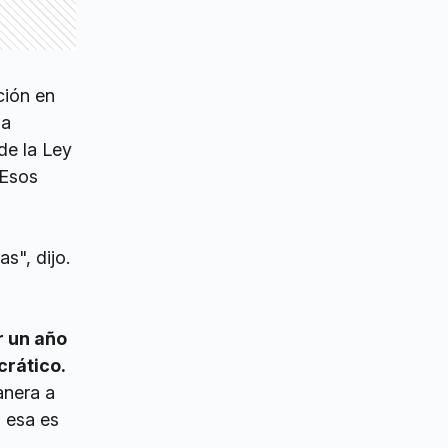
ción en
na
de la Ley
 Esos
s", dijo.
n
r un año
crático.
anera a
 esa es