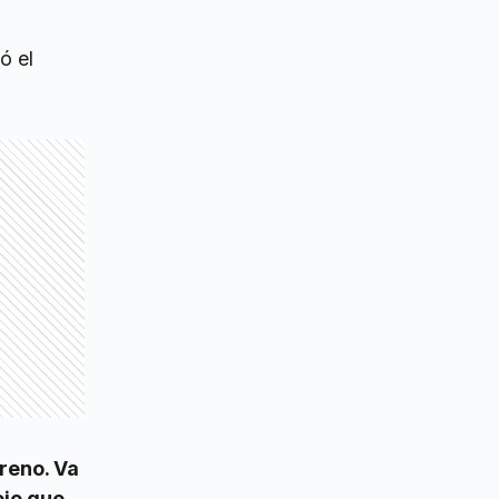
ó el
reno. Va
ejo que