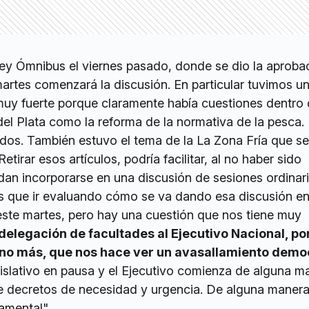
ey Ómnibus el viernes pasado, donde se dio la aproba
 martes comenzará la discusión. En particular tuvimos u
muy fuerte porque claramente había cuestiones dentro 
el Plata como la reforma de la normativa de la pesca.
rados. También estuvo el tema de la La Zona Fría que se
tirar esos artículos, podría facilitar, al no haber sido
n incorporarse en una discusión de sesiones ordinaria
s que ir evaluando cómo se va dando esa discusión e
e este martes, pero hay una cuestión que nos tiene muy
 delegación de facultades al Ejecutivo Nacional, po
uno más, que nos hace ver un avasallamiento demo
islativo en pausa y el Ejecutivo comienza de alguna m
e decretos de necesidad y urgencia. De alguna manera
amental".