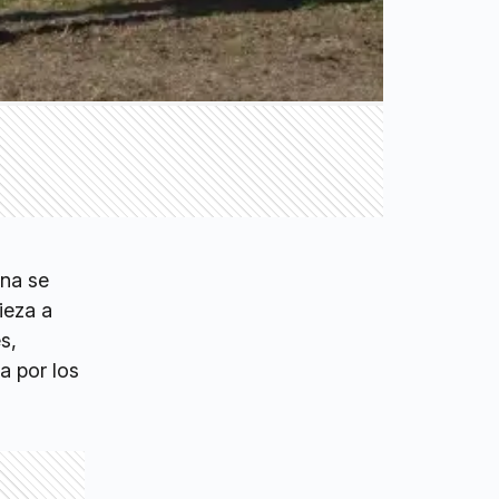
ana se
ieza a
s,
a por los