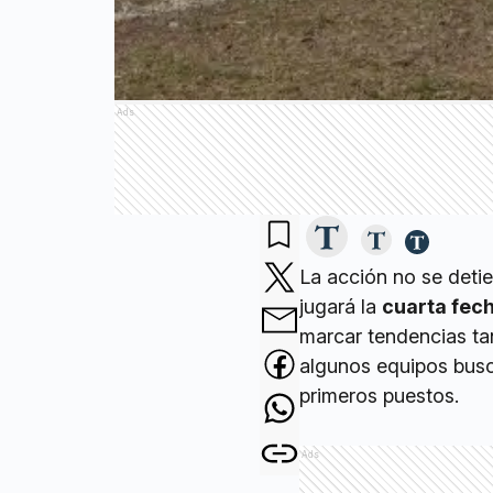
Ads
La acción no se detie
jugará la
cuarta fec
marcar tendencias tan
algunos equipos busca
primeros puestos.
Ads