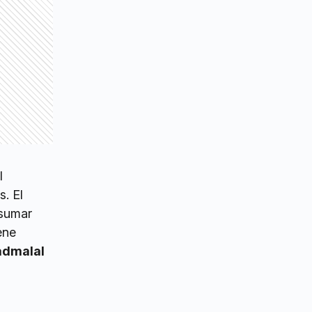
l
s. El
 sumar
ene
dmalal