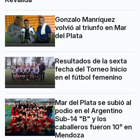
Gonzalo Manríquez
volvió al triunfo en Mar
del Plata
Resultados de la sexta
fecha del Torneo Inicio
en el fútbol femenino
Mar del Plata se subió al
podio en el Argentino
Sub-14 "B" y los
caballeros fueron 10° en
Mendoza